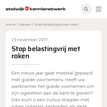
Skip to main content
Z
o
e
Home
/
Nieuws
/
Stop belastingvrij met roken
k
e
n
23 november 2017
Stop belastingvrij met
roken
Een nieuw jaar gaat meestal gepaard
met goede voornemens. Heeft uw
werknemer het goede voornemen om
zijn sigaretten aan de kant te gooien?
Dan kunt u een cursus stoppen met
roken onbelast aanbieden als deze