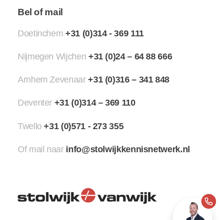
Bel of mail
Doetinchem
+31 (0)314 - 369 111
Nijmegen Wijchen
+31 (0)24 – 64 88 666
Arnhem Zevenaar
+31 (0)316 – 341 848
Deventer
+31 (0)314 – 369 110
Twello
+31 (0)571 - 273 355
Of mail naar
info@stolwijkkennisnetwerk.nl
+31 