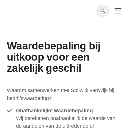
Skip to main content
Z
o
e
k
e
Waardebepaling bij
n
uitkoop voor een
zakelijk geschil
Waarom samenwerken met Stolwijk vanWijk bij
bedrijfswaardering?
Onafhankelijke waardebepaling
Wij berekenen onafhankelijk de waarde van
de aandelen van de uittredende of