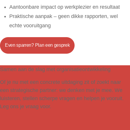
Aantoonbare impact op werkplezier en resultaat
Praktische aanpak – geen dikke rapporten, wel
echte vooruitgang
Even sparren? Plan een gesprek
Samen aan de slag met organisatieontwikkeling
Of je nu met een concrete uitdaging zit of zoekt naar
een strategische partner: we denken met je mee. We
luisteren, stellen scherpe vragen en helpen je vooruit.
Leg ons je vraag voor.