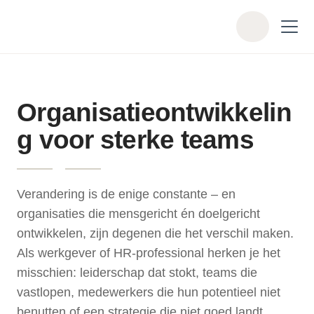
Skip to main content
Z
o
e
k
e
Organisatieontwikkelin
n
g voor sterke teams
Verandering is de enige constante – en
organisaties die mensgericht én doelgericht
ontwikkelen, zijn degenen die het verschil maken.
Als werkgever of HR-professional herken je het
misschien: leiderschap dat stokt, teams die
vastlopen, medewerkers die hun potentieel niet
benutten of een strategie die niet goed landt.