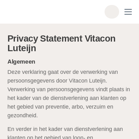
Skip to main content
Z
o
e
k
Privacy Statement Vitacon
e
Luteijn
n
Algemeen
Deze verklaring gaat over de verwerking van
persoonsgegevens door Vitacon Luteijn.
Verwerking van persoonsgegevens vindt plaats in
het kader van de dienstverlening aan klanten op
het gebied van preventie, arbo, verzuim en
gezondheid.
En verder in het kader van dienstverlening aan
klanten op het gebied van loon- en