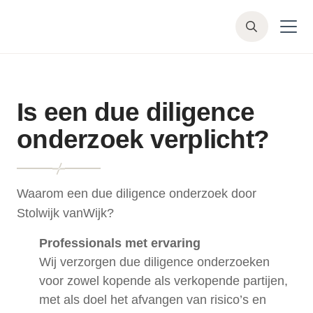
Skip to main content
Z
o
e
k
e
Is een due diligence
n
onderzoek verplicht?
Waarom een due diligence onderzoek door
Stolwijk vanWijk?
Professionals met ervaring
Wij verzorgen due diligence onderzoeken
voor zowel kopende als verkopende partijen,
met als doel het afvangen van risico’s en