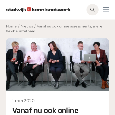
Skip to main content
Z
o
e
Home
/
Nieuws
/
Vanaf nu ook online assessments, snel en
k
flexibel inzetbaar
e
n
1 mei 2020
Vanaf nu ook online