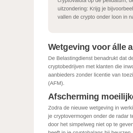
cryptovaluta op de peildatum, de
uitzondering: Krijg je bijvoorbee
vallen de crypto onder loon in n
Wetgeving voor álle 
De Belastingdienst benadrukt dat d
cryptobedrijven met klanten die inw
aanbieders zonder licentie van toez
(AFM).
Afscherming moeilij
Zodra de nieuwe wetgeving in werki
je cryptovermogen onder de radar t
door het simpelweg niet op te geven
heeft in je cryptobalans bij beurzen.