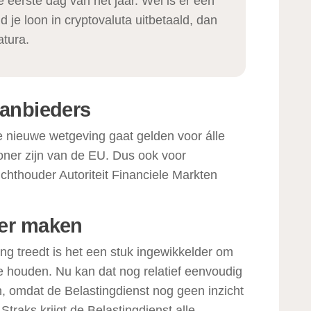
 eerste dag van het jaar. Wel is er een
ld je loon in cryptovaluta uitbetaald, dan
atura.
aanbieders
e nieuwe wetgeving gaat gelden voor álle
oner zijn van de EU. Dus ook voor
ichthouder Autoriteit Financiele Markten
ker maken
ng treedt is het een stuk ingewikkelder om
e houden. Nu kan dat nog relatief eenvoudig
, omdat de Belastingdienst nog geen inzicht
 Straks krijgt de Belastingdienst alle