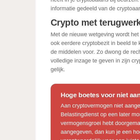
informatie gedeeld van de cryptoaa
Crypto met terugwerk
Met de nieuwe wetgeving wordt het 
ook eerdere cryptobezit in beeld te 
de middelen voor. Zo dwong de rech
volledige inzage te geven in zijn c
gelijk.
Hoge boetes voor niet aa
Aan cryptovermogen niet aangev
Belastingdienst op een later mo
vermogensgroei hebt doorgemaak
aangegeven, dan kun je een hoge