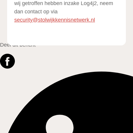
wij getroffen hebben inzake Log4j2, neem
dan contact op via
security@stolwijkkennisnetwerk.nl
Deel dit bericht