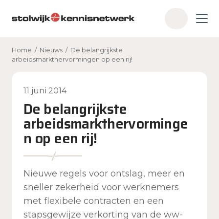
Skip to main content
Z
o
e
Home
/
Nieuws
/
De belangrijkste
k
arbeidsmarkthervormingen op een rij!
e
n
11 juni 2014
De belangrijkste
arbeidsmarkthervorminge
n op een rij!
Nieuwe regels voor ontslag, meer en
sneller zekerheid voor werknemers
met flexibele contracten en een
stapsgewijze verkorting van de ww-