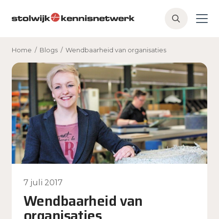
Skip to main content
Z
o
e
Home
/
Blogs
/
Wendbaarheid van organisaties
k
e
n
7 juli 2017
Wendbaarheid van
organisaties