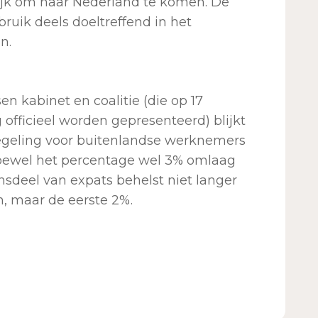
ijk om naar Nederland te komen. De
ruik deels doeltreffend in het
n.
n kabinet en coalitie (die op 17
officieel worden gepresenteerd) blijkt
regeling voor buitenlandse werknemers
hoewel het percentage wel 3% omlaag
nsdeel van expats behelst niet langer
, maar de eerste 2%.