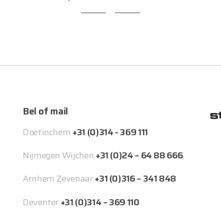
Bel of mail
Doetinchem
+31 (0)314 - 369 111
Nijmegen Wijchen
+31 (0)24 – 64 88 666
Arnhem Zevenaar
+31 (0)316 – 341 848
Deventer
+31 (0)314 – 369 110