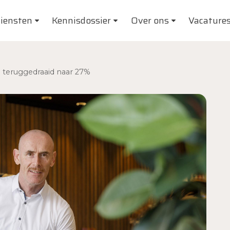
iensten
Kennisdossier
Over ons
Vacature
 teruggedraaid naar 27%