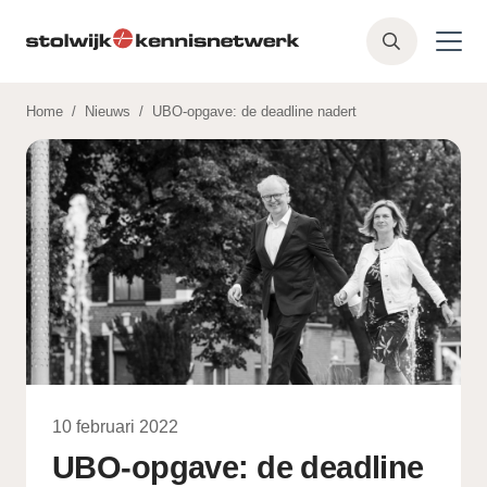
Skip to main content
Z
o
e
Home
/
Nieuws
/
UBO-opgave: de deadline nadert
k
e
n
10 februari 2022
UBO-opgave: de deadline