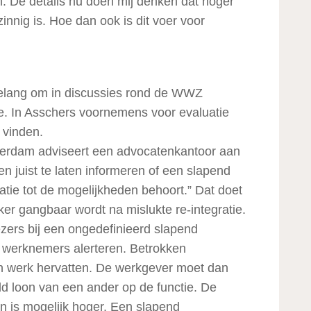
n. De details nu doen mij denken dat hoger
nnig is. Hoe dan ook is dit voer voor
elang om in discussies rond de WWZ
e. In Asschers voornemens voor evaluatie
 vinden.
tterdam adviseert een advocatenkantoor aan
en juist te laten informeren of een slapend
atie tot de mogelijkheden behoort.” Dat doet
ker gangbaar wordt na mislukte re-integratie.
iezers bij een ongedefinieerd slapend
 werknemers alerteren. Betrokken
jn werk hervatten. De werkgever moet dan
ld loon van een ander op de functie. De
an is mogelijk hoger. Een slapend