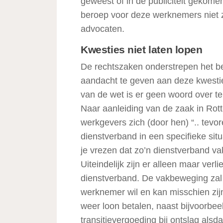
geweest of in de publiciteit gekome
beroep voor deze werknemers niet zi
advocaten.
Kwesties niet laten lopen
De rechtszaken onderstrepen het b
aandacht te geven aan deze kwesti
van de wet is er geen woord over te
Naar aanleiding van de zaak in Ro
werkgevers zich (door hen) “.. tevor
dienstverband in een specifieke situ
je vrezen dat zo’n dienstverband va
Uiteindelijk zijn er alleen maar verl
dienstverband. De vakbeweging zal
werknemer wil en kan misschien zi
weer loon betalen, naast bijvoorbee
transitievergoeding bij ontslag alsd