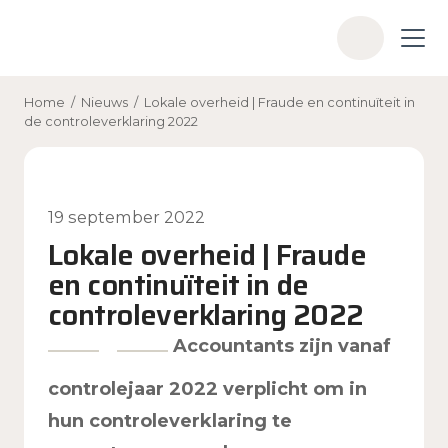
Skip to main content
Z
o
e
Home
/
Nieuws
/
Lokale overheid | Fraude en continuïteit in
k
de controleverklaring 2022
e
n
19 september 2022
Lokale overheid | Fraude
en continuïteit in de
controleverklaring 2022
Accountants zijn vanaf
controlejaar 2022 verplicht om in
hun controleverklaring te