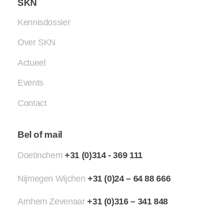
SKN
Kennisdossier
Over SKN
Actueel
Events
Contact
Bel of mail
Doetinchem
+31 (0)314 - 369 111
Nijmegen Wijchen
+31 (0)24 – 64 88 666
Arnhem Zevenaar
+31 (0)316 – 341 848