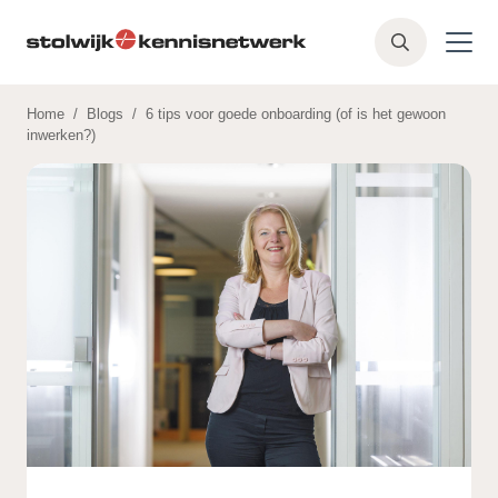
Skip to main content
Z
o
e
Home
/
Blogs
/
6 tips voor goede onboarding (of is het gewoon
k
inwerken?)
e
n