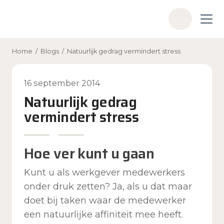
Skip to main content
Z
o
e
Home
/
Blogs
/
Natuurlijk gedrag vermindert stress
k
e
n
16 september 2014
Natuurlijk gedrag
vermindert stress
Hoe ver kunt u gaan
Kunt u als werkgever medewerkers
onder druk zetten? Ja, als u dat maar
doet bij taken waar de medewerker
een natuurlijke affiniteit mee heeft.