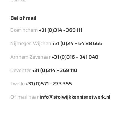
Bel of mail
Doetinchem
+31 (0)314 - 369 111
Nijmegen Wijchen
+31 (0)24 – 64 88 666
Arnhem Zevenaar
+31 (0)316 – 341 848
Deventer
+31 (0)314 – 369 110
Twello
+31 (0)571 - 273 355
Of mail naar
info@stolwijkkennisnetwerk.nl