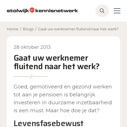
Skip to main content
Z
o
e
Home
/
Blogs
/
Gaat uw werknemer fluitend naar het werk?
k
e
n
28 oktober 2013
Gaat uw werknemer
fluitend naar het werk?
Goed, gemotiveerd en gezond werken
tot aan je pensioen is belangrijk.
Investeren in duurzame inzetbaarheid
is een must. Maar hoe doe je dat?
Levensfasebewust