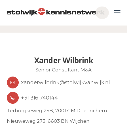
Skip to main content
Z
o
e
k
e
n
Xander Wilbrink
Senior Consultant M&A
xanderwilbrink@stolwijkvanwijk.nl
+31 316 740144
Terborgseweg 25B, 7001 GM Doetinchem
Nieuweweg 273, 6603 BN Wijchen