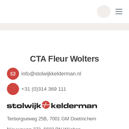
Skip to main content
Z
o
e
k
e
n
CTA Fleur Wolters
info@stolwijkkelderman.nl
+31 (0)314 369 111
Terborgseweg 25B, 7001 GM Doetinchem