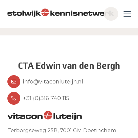
Skip to main content
Z
o
e
k
e
n
CTA Edwin van den Bergh
info@vitaconluteijn.nl
+31 (0)316 740 115
Terborgseweg 25B, 7001 GM Doetinchem