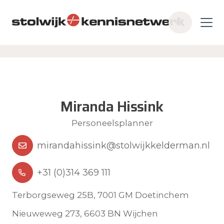
Skip to main content
Z
o
e
k
e
n
Miranda Hissink
Personeelsplanner
mirandahissink@stolwijkkelderman.nl
+31 (0)314 369 111
Terborgseweg 25B, 7001 GM Doetinchem
Nieuweweg 273, 6603 BN Wijchen