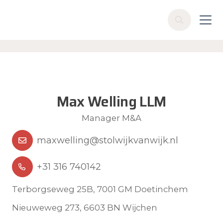
Skip to main content
Z
o
e
k
e
n
Max Welling LLM
Manager M&A
maxwelling@stolwijkvanwijk.nl
+31 316 740142
Terborgseweg 25B, 7001 GM Doetinchem
Nieuweweg 273, 6603 BN Wijchen