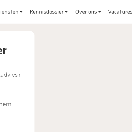
iensten
Kennisdossier
Over ons
Vacature
er
advies.nl
chem