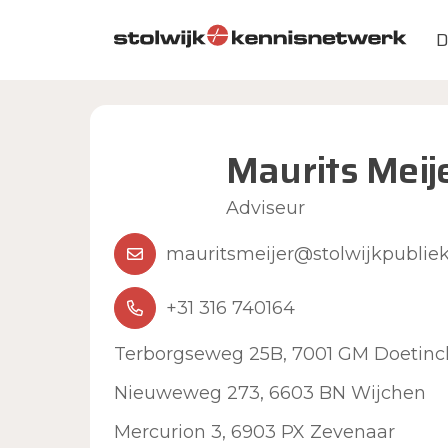
Skip to main content
D
Maurits Meij
Adviseur
mauritsmeijer@stolwijkpubliek
+31 316 740164
Terborgseweg 25B, 7001 GM Doetin
Nieuweweg 273, 6603 BN Wijchen
Mercurion 3, 6903 PX Zevenaar