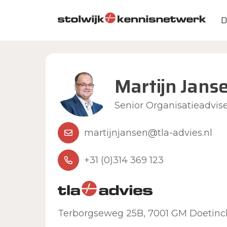
Skip to main content
D
Martijn Jans
Senior Organisatieadvis
martijnjansen@tla-advies.nl
+31 (0)314 369 123
Terborgseweg 25B, 7001 GM Doetin