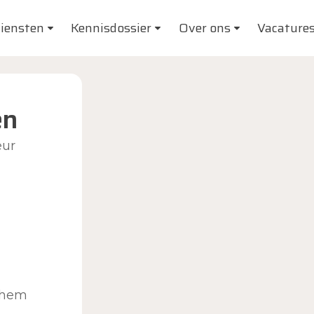
iensten
Kennisdossier
Over ons
Vacature
en
eur
chem