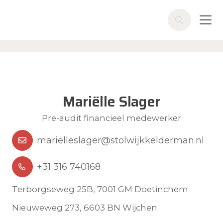
Skip to main content
Z
o
e
k
e
n
Mariëlle Slager
Pre-audit financieel medewerker
marielleslager@stolwijkkelderman.nl
+31 316 740168
Terborgseweg 25B, 7001 GM Doetinchem
Nieuweweg 273, 6603 BN Wijchen