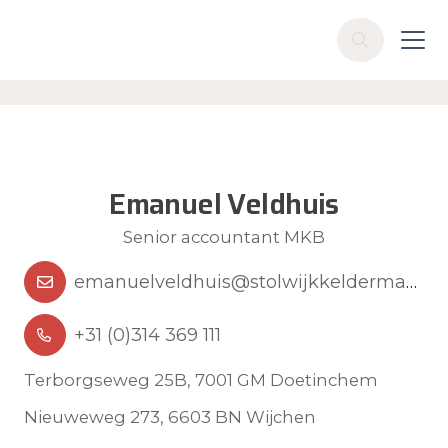
Skip to main content
Z
o
e
k
e
n
Emanuel Veldhuis
Senior accountant MKB
emanuelveldhuis@stolwijkkelderman.
nl
+31 (0)314 369 111
Terborgseweg 25B, 7001 GM Doetinchem
Nieuweweg 273, 6603 BN Wijchen