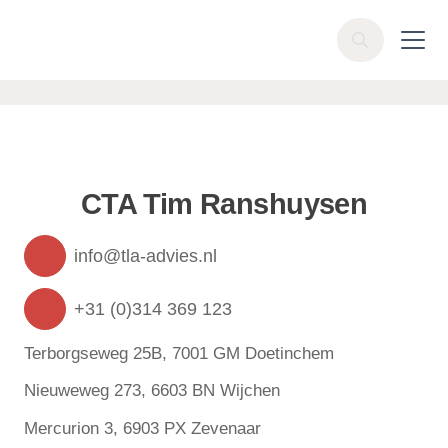
Skip to main content
Z
o
e
k
e
n
CTA Tim Ranshuysen
info@tla-advies.nl
+31 (0)314 369 123
Terborgseweg 25B, 7001 GM Doetinchem
Nieuweweg 273, 6603 BN Wijchen
Mercurion 3, 6903 PX Zevenaar