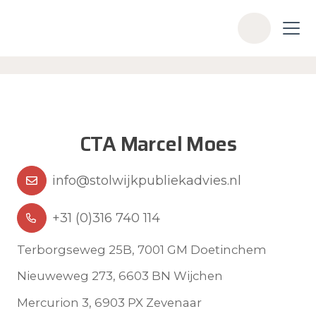
Skip to main content
Z
o
e
k
e
n
CTA Marcel Moes
info@stolwijkpubliekadvies.nl
+31 (0)316 740 114
Terborgseweg 25B, 7001 GM Doetinchem
Nieuweweg 273, 6603 BN Wijchen
Mercurion 3, 6903 PX Zevenaar