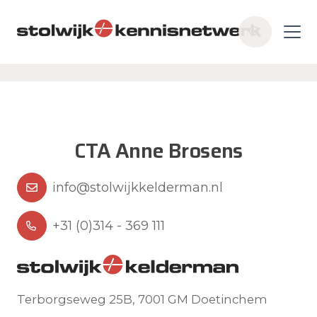
Skip to main content
Z
o
e
k
e
n
CTA Anne Brosens
info@stolwijkkelderman.nl
+31 (0)314 - 369 111
Terborgseweg 25B, 7001 GM Doetinchem