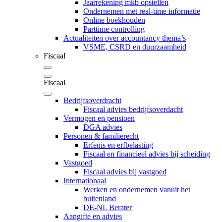
Jaarrekening mkb opstellen
Ondernemen met real-time informatie
Online boekhouden
Parttime controlling
Actualiteiten over accountancy thema’s
VSME, CSRD en duurzaamheid
Fiscaal
Fiscaal
Bedrijfsoverdracht
Fiscaal advies bedrijfsoverdacht
Vermogen en pensioen
DGA advies
Personen & familierecht
Erfenis en erfbelasting
Fiscaal en financieel advies bij scheiding
Vastgoed
Fiscaal advies bij vastgoed
Internationaal
Werken en ondernemen vanuit het
buitenland
DE-NL Berater
Aangifte en advies