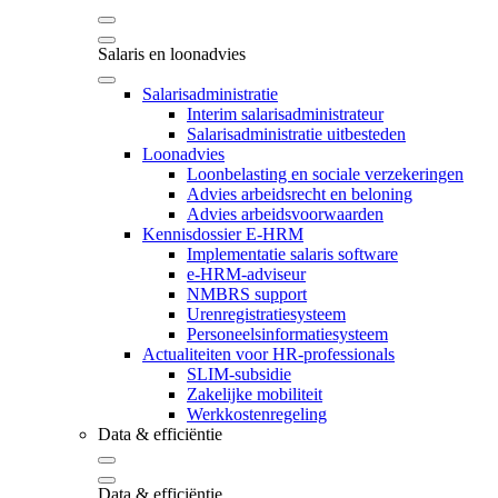
Salaris en loonadvies
Salarisadministratie
Interim salarisadministrateur
Salarisadministratie uitbesteden
Loonadvies
Loonbelasting en sociale verzekeringen
Advies arbeidsrecht en beloning
Advies arbeidsvoorwaarden
Kennisdossier E-HRM
Implementatie salaris software
e-HRM-adviseur
NMBRS support
Urenregistratiesysteem
Personeelsinformatiesysteem
Actualiteiten voor HR-professionals
SLIM-subsidie
Zakelijke mobiliteit
Werkkostenregeling
Data & efficiëntie
Data & efficiëntie