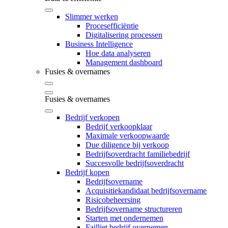
Slimmer werken
Procesefficiëntie
Digitalisering processen
Business Intelligence
Hoe data analyseren
Management dashboard
Fusies & overnames
Fusies & overnames
Bedrijf verkopen
Bedrijf verkoopklaar
Maximale verkoopwaarde
Due diligence bij verkoop
Bedrijfsoverdracht familiebedrijf
Succesvolle bedrijfsoverdracht
Bedrijf kopen
Bedrijfsovername
Acquisitiekandidaat bedrijfsovername
Risicobeheersing
Bedrijfsovername structureren
Starten met ondernemen
Failliet bedrijf overnemen