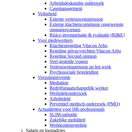
Arbeidsdeskundig onderzoek
Casemanagement
Veiligheid
Externe vertrouwenspersoon
Externe klachtencommissie ongewenste
omgangsvormen
Risico inventarisatie & evaluatie (RI&E)
Voor medewerkers
Klachtenregeling Vitacon Arbo
Regeling privacyrechten Vitacon Arbo
Regeling Second opinion
Veel gestelde vragen
Vertrouwenspersoon op het werk
Psychosociale begeleiding
Verzuimpreventie
Mediation
Bedrijfsmaatschappelijk werker
Werkplekonderzoek
Arbobeleid
Preventief medisch onderzoek (PMO)
Actualiteiten voor HR-professionals
SLIM-subsidie
Zakelijke mobiliteit
Werkkostenregeling
Salaris en loonadvies