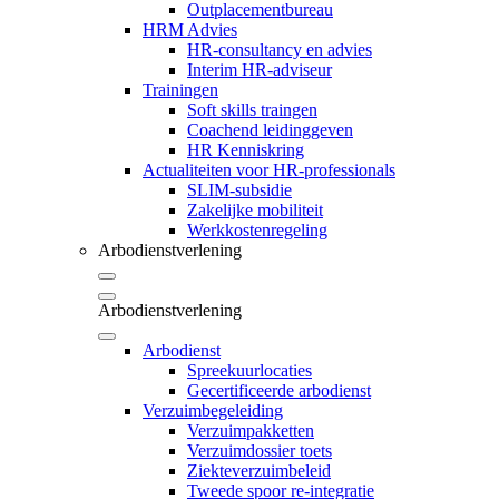
Outplacementbureau
HRM Advies
HR-consultancy en advies
Interim HR-adviseur
Trainingen
Soft skills traingen
Coachend leidinggeven
HR Kenniskring
Actualiteiten voor HR-professionals
SLIM-subsidie
Zakelijke mobiliteit
Werkkostenregeling
Arbodienstverlening
Arbodienstverlening
Arbodienst
Spreekuurlocaties
Gecertificeerde arbodienst
Verzuimbegeleiding
Verzuimpakketten
Verzuimdossier toets
Ziekteverzuimbeleid
Tweede spoor re-integratie