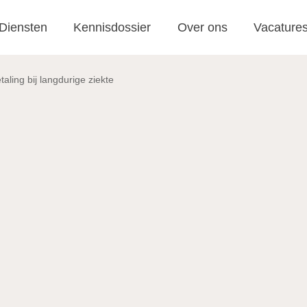
Diensten
Kennisdossier
Over ons
Vacature
aling bij langdurige ziekte