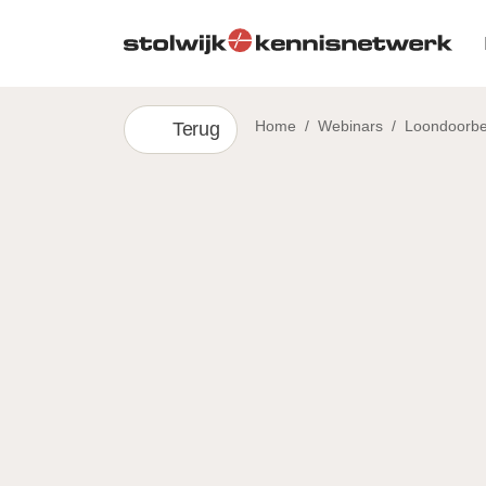
Skip to main content
Home
/
Webinars
/
Loondoorbet
Terug