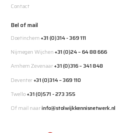
Contact
Bel of mail
Doetinchem
+31 (0)314 - 369 111
Nijmegen Wijchen
+31 (0)24 – 64 88 666
Arnhem Zevenaar
+31 (0)316 – 341 848
Deventer
+31 (0)314 – 369 110
Twello
+31 (0)571 - 273 355
Of mail naar
info@stolwijkkennisnetwerk.nl