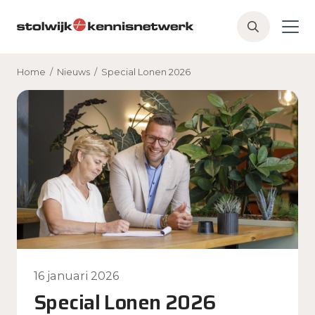
Skip to main content
Z
o
e
Home
/
Nieuws
/
Special Lonen 2026
k
e
n
16 januari 2026
Special Lonen 2026