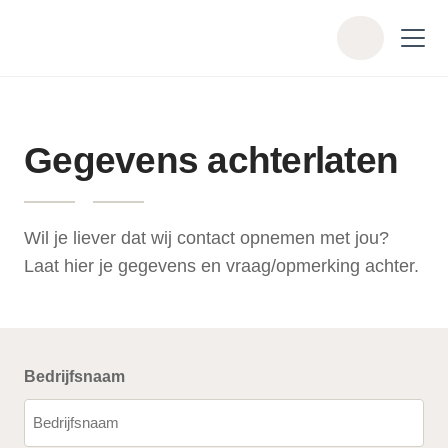
Skip to main content
Z
o
e
k
e
Gegevens achterlaten
n
Wil je liever dat wij contact opnemen met jou?
Laat hier je gegevens en vraag/opmerking achter.
Bedrijfsnaam