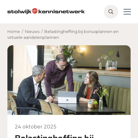
Skip to main content
Z
o
e
Home
/
Nieuws
/
Belastingheffing bij bonusplannen en
k
virtuele aandelenplannen
e
n
24 oktober 2025