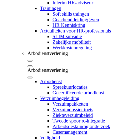
Interim HR-adviseur
Trainingen
Soft skills traingen
Coachend leidinggeven
HR Kenniskring
Actualiteiten voor HR-professionals
SLIM-subsidie
Zakelijke mobiliteit
Werkkostenregeling
Arbodienstverlening
Arbodienstverlening
Arbodienst
Spreekuurlocaties
Gecertificeerde arbodienst
Verzuimbegeleiding
Verzuimpakketten
Verzuimdossier toets
Ziekteverzuimbeleid
Tweede spoor re-integratie
Arbeidsdeskundig onderzoek
Casemanagement
Veiligheid