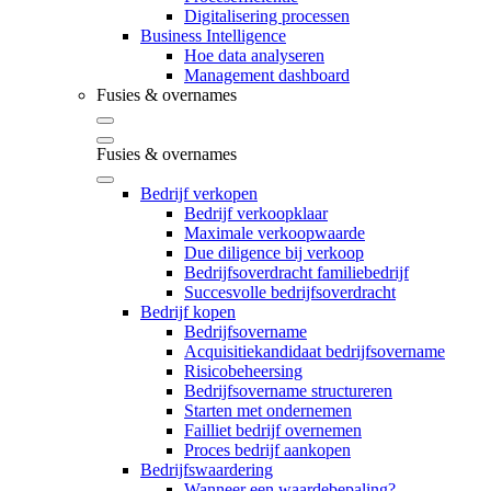
Digitalisering processen
Business Intelligence
Hoe data analyseren
Management dashboard
Fusies & overnames
Fusies & overnames
Bedrijf verkopen
Bedrijf verkoopklaar
Maximale verkoopwaarde
Due diligence bij verkoop
Bedrijfsoverdracht familiebedrijf
Succesvolle bedrijfsoverdracht
Bedrijf kopen
Bedrijfsovername
Acquisitiekandidaat bedrijfsovername
Risicobeheersing
Bedrijfsovername structureren
Starten met ondernemen
Failliet bedrijf overnemen
Proces bedrijf aankopen
Bedrijfswaardering
Wanneer een waardebepaling?