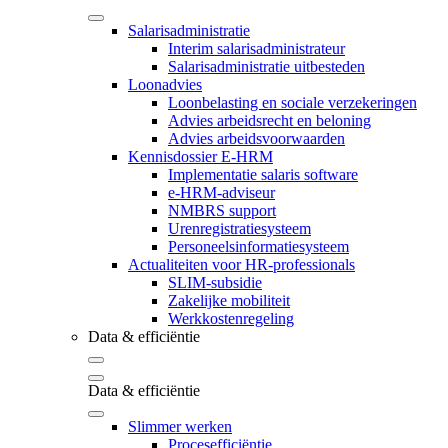
Salarisadministratie
Interim salarisadministrateur
Salarisadministratie uitbesteden
Loonadvies
Loonbelasting en sociale verzekeringen
Advies arbeidsrecht en beloning
Advies arbeidsvoorwaarden
Kennisdossier E-HRM
Implementatie salaris software
e-HRM-adviseur
NMBRS support
Urenregistratiesysteem
Personeelsinformatiesysteem
Actualiteiten voor HR-professionals
SLIM-subsidie
Zakelijke mobiliteit
Werkkostenregeling
Data & efficiëntie
Data & efficiëntie
Slimmer werken
Procesefficiëntie