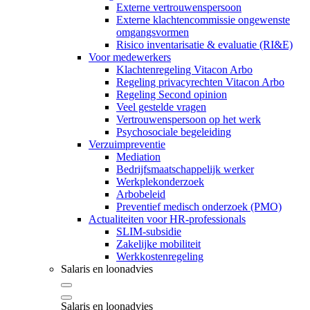
Externe vertrouwenspersoon
Externe klachtencommissie ongewenste
omgangsvormen
Risico inventarisatie & evaluatie (RI&E)
Voor medewerkers
Klachtenregeling Vitacon Arbo
Regeling privacyrechten Vitacon Arbo
Regeling Second opinion
Veel gestelde vragen
Vertrouwenspersoon op het werk
Psychosociale begeleiding
Verzuimpreventie
Mediation
Bedrijfsmaatschappelijk werker
Werkplekonderzoek
Arbobeleid
Preventief medisch onderzoek (PMO)
Actualiteiten voor HR-professionals
SLIM-subsidie
Zakelijke mobiliteit
Werkkostenregeling
Salaris en loonadvies
Salaris en loonadvies