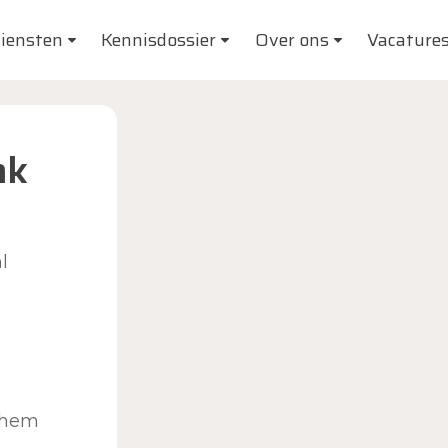
iensten
Kennisdossier
Over ons
Vacature
nk
l
chem