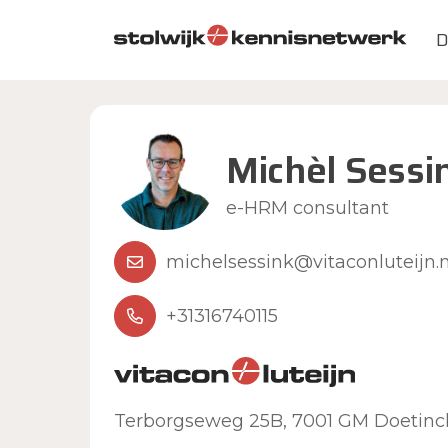
Skip to main content
D
Michèl Sessi
e-HRM consultant
michelsessink@vitaconluteijn.n
+31316740115
Terborgseweg 25B, 7001 GM Doetin