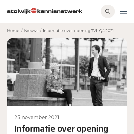
Skip to main content
Z
o
e
Home
/
Nieuws
/
Informatie over opening TVL Q4 2021
k
e
n
25 november 2021
Informatie over opening