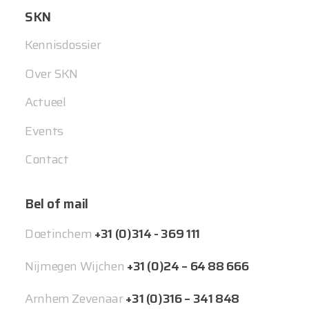
SKN
Kennisdossier
Over SKN
Actueel
Events
Contact
Bel of mail
Doetinchem
+31 (0)314 - 369 111
Nijmegen Wijchen
+31 (0)24 – 64 88 666
Arnhem Zevenaar
+31 (0)316 – 341 848