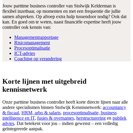
Jouw parttime business controller van Stolwijk Kelderman is
flexibel inzetbaar, op momenten en met een frequentie die jullie
samen afspreken. Op afroep extra hulp tussendoor nodig? Ook dat
kan. En goed om te weten, naast financiële expertise heeft jouw
controller ook kennis van:
Managementrapportage
Risicomanagement
Procesoptimalisatie
ICT-advies
Coaching op verandering
Korte lijnen met uitgebreid
kennisnetwerk
Onze parttime business controller heeft korte directe lijnen naar alle
andere specialismen binnen Stolwijk Kennisnetwerk:
accountancy
& fiscaal
,
HRM, arbo & salaris
,
procesoptimalisatie, business
intelligence en IT
,
fusies & overnames
,
herstructurering
en
publiek
advies
. Dat betekent voor jou – indien gewenst – een volledig
geïntegreerde aanpak.