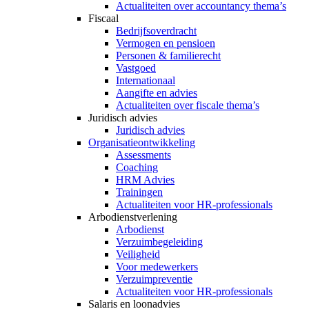
Actualiteiten over accountancy thema’s
Fiscaal
Bedrijfsoverdracht
Vermogen en pensioen
Personen & familierecht
Vastgoed
Internationaal
Aangifte en advies
Actualiteiten over fiscale thema’s
Juridisch advies
Juridisch advies
Organisatieontwikkeling
Assessments
Coaching
HRM Advies
Trainingen
Actualiteiten voor HR-professionals
Arbodienstverlening
Arbodienst
Verzuimbegeleiding
Veiligheid
Voor medewerkers
Verzuimpreventie
Actualiteiten voor HR-professionals
Salaris en loonadvies