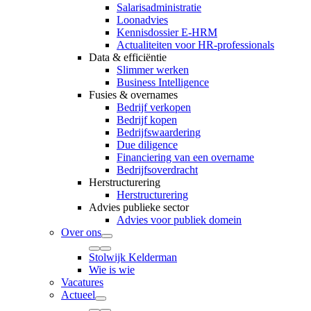
Salarisadministratie
Loonadvies
Kennisdossier E-HRM
Actualiteiten voor HR-professionals
Data & efficiëntie
Slimmer werken
Business Intelligence
Fusies & overnames
Bedrijf verkopen
Bedrijf kopen
Bedrijfswaardering
Due diligence
Financiering van een overname
Bedrijfsoverdracht
Herstructurering
Herstructurering
Advies publieke sector
Advies voor publiek domein
Over ons
Stolwijk Kelderman
Wie is wie
Vacatures
Actueel