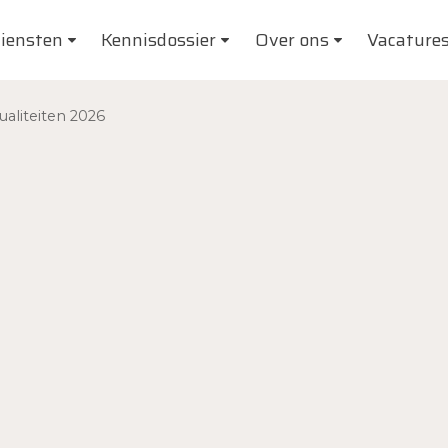
iensten
Kennisdossier
Over ons
Vacature
ualiteiten 2026