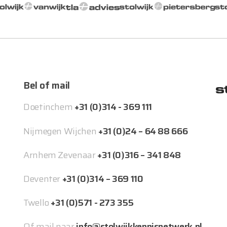
Bel of mail
Doetinchem
+31 (0)314 - 369 111
Nijmegen Wijchen
+31 (0)24 – 64 88 666
Arnhem Zevenaar
+31 (0)316 – 341 848
Deventer
+31 (0)314 – 369 110
Twello
+31 (0)571 - 273 355
Of mail naar
info@stolwijkkennisnetwerk.nl