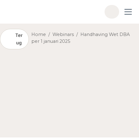
Skip to main content
Z
o
e
k
Ter
Home
/
Webinars
/
Handhaving Wet DBA
per 1 januari 2025
ug
e
n