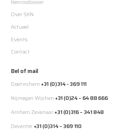
Kennisdossier
Over SKN
Actueel
Events
Contact
Bel of mail
Doetinchem
+31 (0)314 - 369 111
Nijmegen Wijchen
+31 (0)24 – 64 88 666
Arnhem Zevenaar
+31 (0)316 – 341 848
Deventer
+31 (0)314 – 369 110